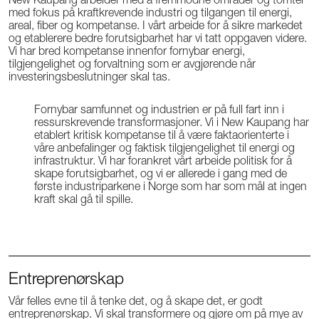
New Kaupang arbeider med å fremmodne områder og tomter
med fokus på kraftkrevende industri og tilgangen til energi,
areal, fiber og kompetanse. I vårt arbeide for å sikre markedet
og etablerere bedre forutsigbarhet har vi tatt oppgaven videre.
Vi har bred kompetanse innenfor fornybar energi,
tilgjengelighet og forvaltning som er avgjørende når
investeringsbeslutninger skal tas.
Fornybar samfunnet og industrien er på full fart inn i
ressurskrevende transformasjoner. Vi i New Kaupang har
etablert kritisk kompetanse til å være faktaorienterte i
våre anbefalinger og faktisk tilgjengelighet til energi og
infrastruktur. Vi har forankret vårt arbeide politisk for å
skape forutsigbarhet, og vi er allerede i gang med de
første industriparkene i Norge som har som mål at ingen
kraft skal gå til spille.
Entreprenørskap
Vår felles evne til å tenke det, og å skape det, er godt
entreprenørskap. Vi skal transformere og gjøre om på mye av