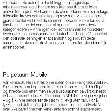
vår industrielle adferd, bidra til trygge og langsiktige
arbeidsplasser, og vi har alle forpliktet oss til å ta et felles
ansvar for miljøet. Med den og de energikildene vi er så heldige
å forvalte, kreves det klokskap og mye mot. Vi kan ikke lenger
gjøre arbeidet vårt med de sammen metodene som før, og vi
kan bare skape det sammen. Vi trenger ikke bare «den»
kategorilederen – vi trenger «de» som sammen kompletterer
hverandre i en samskapende industriell verdikjede. Vi mener at
den optimale løsningen er at samfunn og industri deltar
sammen i bruken og utnyttelsen av det som før eller siden blir
en knapphet.
Perpetuum Mobile
Vår konseptuelle illustrasjon er ideen om en «evighetsmaskin».
Sirkulærøkonomi og bærekraft er ord som vi skal bli målt på
og strekke oss etter, men selve illustrasjonen på vårt konsept
er basert på det latinske "Perpetuum Mobile" – evig bevegelse
– og å kunne sende sende strøm i til evig uten tap. For å
lykkes med dette må vi jobbe sammen – og i et nettverk. Vi
skal ikke bare finne den «ene» aktøren som vil etablere seg,