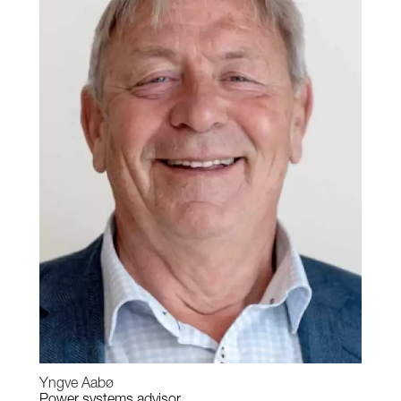
Yngve Aabø
Power systems advisor