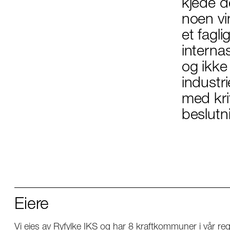
kjede de
noen vin
et fagli
internas
og ikke
industr
med kri
beslutn
Eiere
Vi eies av Ryfylke IKS og har 8 kraftkommuner i vår r