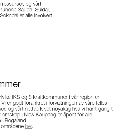
urressurser, og vårt
ommunene Sauda, Suldal,
kndal er alle involvert i
mmer
yfylke IKS og 8 kraftkommuner i vår region er
i er godt forankret i forvaltningen av våre felles
r, og vårt nettverk vet nøyaktig hva vi har tilgang til
dlemskap i New Kaupang er åpent for alle
i Rogaland.
er områdene
her
.