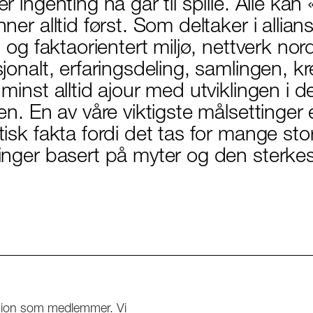
r ingenting nå går til spille. Alle ka
ner alltid først. Som deltaker i allia
g og faktaorientert miljø, nettverk nor
jonalt, erfaringsdeling, samlingen, kr
 minst alltid ajour med utviklingen i 
ien. En av våre viktigste målsettinger
tisk fakta fordi det tas for mange sto
inger basert på myter og den sterkest
egion som medlemmer. Vi