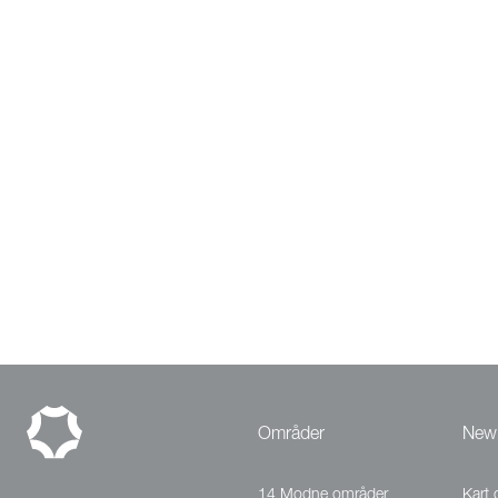
Områder
New
14 Modne områder
Kart