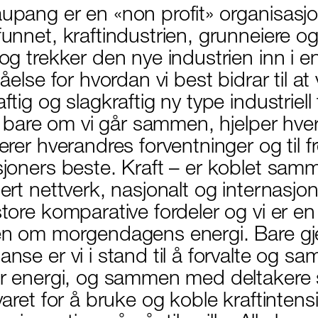
pang er en «non profit» organisasjo
unnet, kraftindustrien, grunneiere o
og trekker den nye industrien inn i en
åelse for hvordan vi best bidrar til at 
tig og slagkraftig ny type industriell 
il bare om vi går sammen, hjelper hv
erer hverandres forventninger og til f
joners beste. Kraft – er koblet samme
rt nettverk, nasjonalt og internasjonal
ore komparative fordeler og vi er en v
n om morgendagens energi. Bare gj
nse er vi i stand til å forvalte og sa
r energi, og sammen med deltakere 
varet for å bruke og koble kraftinten