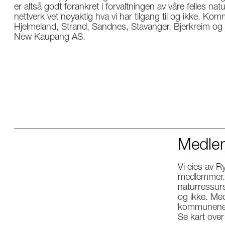
er altså godt forankret i forvaltningen av våre felles nat
nettverk vet nøyaktig hva vi har tilgang til og ikke. K
Hjelmeland, Strand, Sandnes, Stavanger, Bjerkreim og So
New Kaupang AS.
Medle
Vi eies av R
medlemmer. V
naturressurse
og ikke. Me
kommunene 
Se kart ov