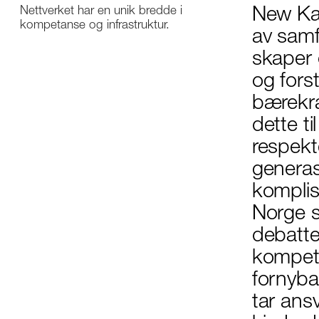
Nettverket har en unik bredde i
New Kau
kompetanse og infrastruktur.
av samf
skaper 
og forst
bærekraf
dette t
respekt
generas
komplise
Norge st
debatte
kompeta
fornyba
tar ans