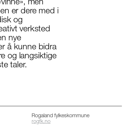
n «vinne», men
nsen er dere med i
disk og
eativt verksted
den nye
 er å kunne bidra
re og langsiktige
e taler.
Rogaland fylkeskommune
rogfk.no