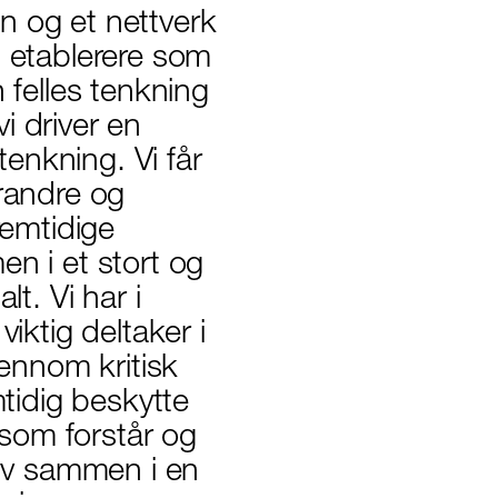
n og et nettverk
g etablerere som
 felles tenkning
vi driver en
tenkning. Vi får
erandre og
remtidige
n i et stort og
t. Vi har i
iktig deltaker i
ennom kritisk
mtidig beskytte
som forstår og
siv sammen i en