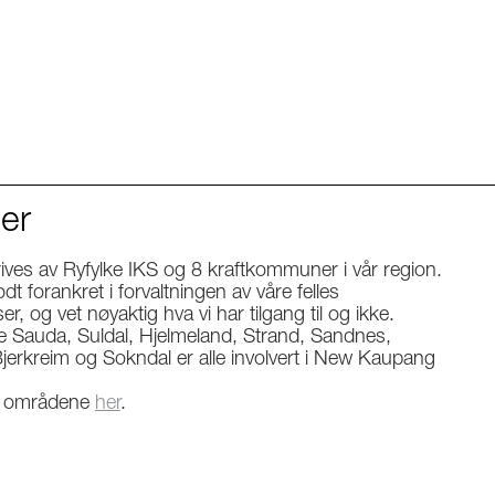
er
rives av Ryfylke IKS og 8 kraftkommuner i vår region.
odt forankret i forvaltningen av våre felles
r, og vet nøyaktig hva vi har tilgang til og ikke.
auda, Suldal, Hjelmeland, Strand, Sandnes,
jerkreim og Sokndal er alle involvert i New Kaupang
er områdene
her
.