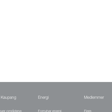
 Kaupang
Energi
Medlemmer
 over områdene
Fornybar energi.
Eiere