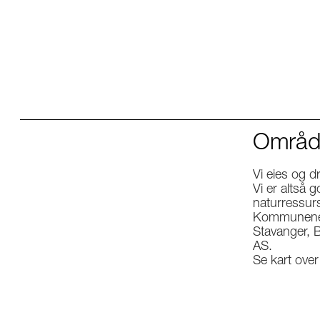
Områd
Vi eies og d
Vi er altså g
naturressurse
Kommunene S
Stavanger, B
AS.
Se kart ov